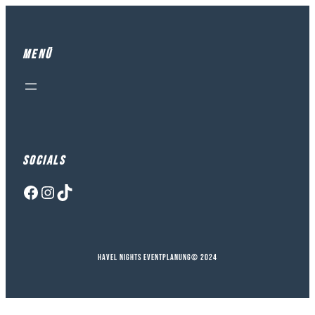
Zum
Inhalt
Springen
Menü
Socials
Facebook
Instagram
TikTok
Havel Nights Eventplanung
© 2024